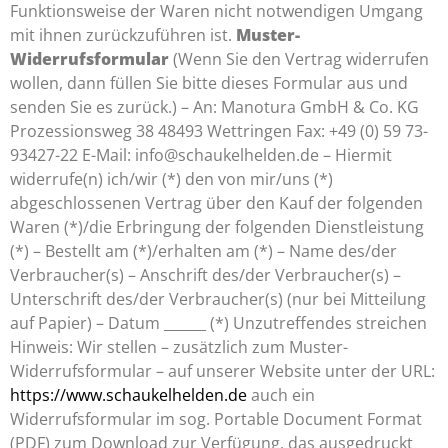
Funktionsweise der Waren nicht notwendigen Umgang
mit ihnen zurückzuführen ist.
Muster-
Widerrufsformular
(Wenn Sie den Vertrag widerrufen
wollen, dann füllen Sie bitte dieses Formular aus und
senden Sie es zurück.) – An: Manotura GmbH & Co. KG
Prozessionsweg 38 48493 Wettringen Fax: +49 (0) 59 73-
93427-22 E-Mail: info@schaukelhelden.de – Hiermit
widerrufe(n) ich/wir (*) den von mir/uns (*)
abgeschlossenen Vertrag über den Kauf der folgenden
Waren (*)/die Erbringung der folgenden Dienstleistung
(*) – Bestellt am (*)/erhalten am (*) – Name des/der
Verbraucher(s) – Anschrift des/der Verbraucher(s) –
Unterschrift des/der Verbraucher(s) (nur bei Mitteilung
auf Papier) – Datum ______ (*) Unzutreffendes streichen
Hinweis: Wir stellen – zusätzlich zum Muster-
Widerrufsformular – auf unserer Website unter der URL:
https://www.schaukelhelden.de
auch ein
Widerrufsformular im sog. Portable Document Format
(PDF) zum Download zur Verfügung, das ausgedruckt