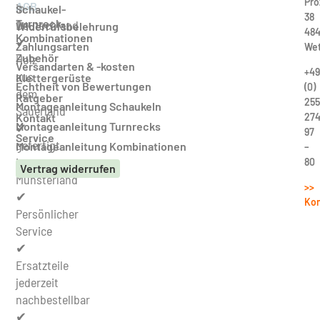
Pro
AGB
in
Schaukel-
38
Turnreck-
Deutschland
Widerrufsbelehrung
484
Kombinationen
✔
Zahlungsarten
Wet
Zubehör
Holz
Versandarten & -kosten
+49
aus
Klettergerüste
Echtheit von Bewertungen
(0)
dem
Ratgeber
255
Montageanleitung Schaukeln
Sauerland
27
Kontakt
Montageanleitung Turnrecks
✔
97
Service
gefertigt
Montageanleitung Kombinationen
–
im
80
Vertrag widerrufen
Münsterland
>>
✔
Kon
Persönlicher
Service
✔
Ersatzteile
jederzeit
nachbestellbar
✔