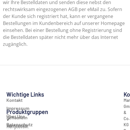
wir Ihre Bestelldaten und senden diese nebst den
rechtswirksam eingezogenen AGB per eMail zu. Sofern
der Kunde sich registriert hat, kann er vergangene
Bestellungen im Kundenbereich auf unserer Homepage
einsehen. Bei einer Bestellung ohne Registrierung sind
die Bestelldaten später nicht mehr über das Internet
zugänglich.
Wichtige Links
Ko
Kontakt
Man
Gm
Impressum
Produktgruppen
&
Über Uns
Schaukeln
Co.
✔
Datenschutz
KG
Turnrecks
Hergestellt