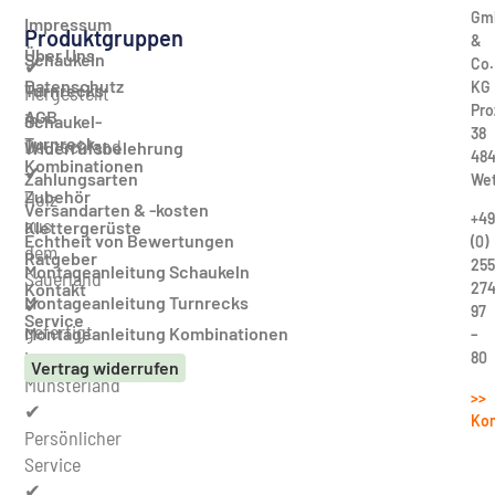
Gm
Impressum
Produktgruppen
&
Über Uns
Schaukeln
Co.
✔
Datenschutz
KG
Turnrecks
Hergestellt
Pro
AGB
in
Schaukel-
38
Turnreck-
Deutschland
Widerrufsbelehrung
484
Kombinationen
✔
Zahlungsarten
Wet
Zubehör
Holz
Versandarten & -kosten
+49
aus
Klettergerüste
Echtheit von Bewertungen
(0)
dem
Ratgeber
255
Montageanleitung Schaukeln
Sauerland
27
Kontakt
Montageanleitung Turnrecks
✔
97
Service
gefertigt
Montageanleitung Kombinationen
–
im
80
Vertrag widerrufen
Münsterland
>>
✔
Kon
Persönlicher
Service
✔