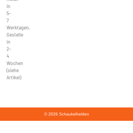
in
5–
7
Werktagen,
Gestelle
in
2–
4
Wochen
(siehe
Artikel)
© 2026 Schaukelhelden