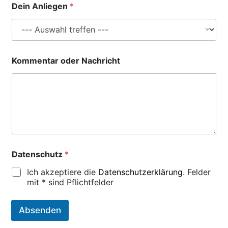
Dein Anliegen
*
u
f
t
r
a
g
Kommentar oder Nachricht
)
E
-
M
a
i
l
-
A
d
Datenschutz
*
r
Ich akzeptiere die
Datenschutzerklärung
. Felder
e
s
mit * sind Pflichtfelder
s
e
Absenden
K
o
A