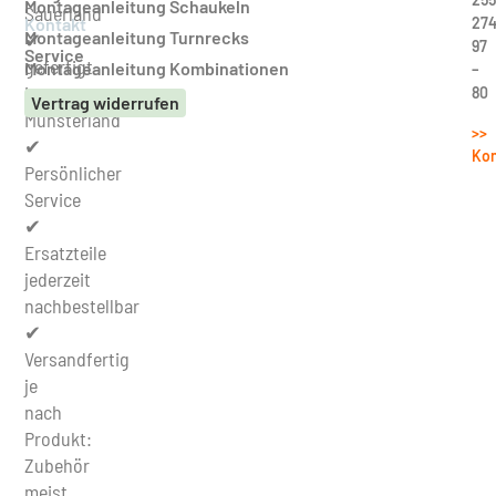
Montageanleitung Schaukeln
Sauerland
27
Kontakt
Montageanleitung Turnrecks
✔
97
Service
gefertigt
Montageanleitung Kombinationen
–
im
80
Vertrag widerrufen
Münsterland
>>
✔
Kon
Persönlicher
Service
✔
Ersatzteile
jederzeit
nachbestellbar
✔
Versandfertig
je
nach
Produkt:
Zubehör
meist