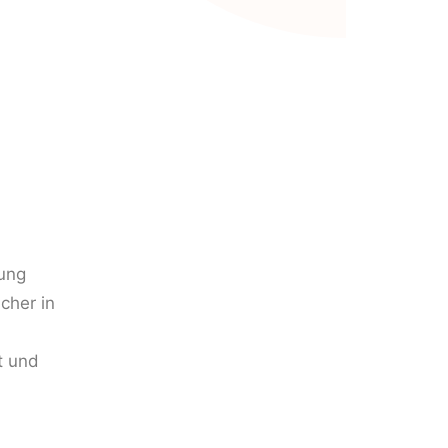
gung
cher in
t und