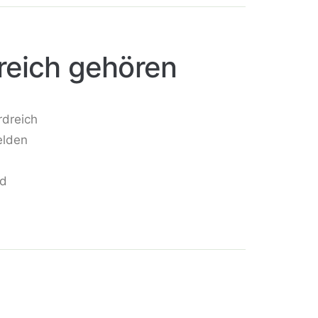
dreich gehören
rdreich
elden
nd