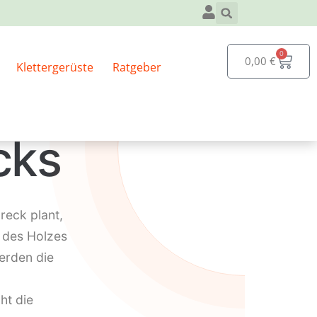
0
0,00
€
Klettergerüste
Ratgeber
ker
cks
reck plant,
z des Holzes
erden die
ht die