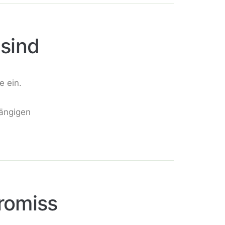
sind
e ein.
gängigen
romiss