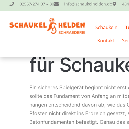
02557-274 97 – 80
info@schaukelhelden.de
484
RATGEBER-ÜBERSICHT
Schaukeln
T
Fundament
Kontakt
Ser
für Schauk
Ein sicheres Spielgerät beginnt nicht ers
sollte das Fundament von Anfang an mitde
hängen entscheidend davon ab, wie das G
Pfosten nicht direkt ins Erdreich gesetz
Betonfundamenten befestigt. Genau das sc