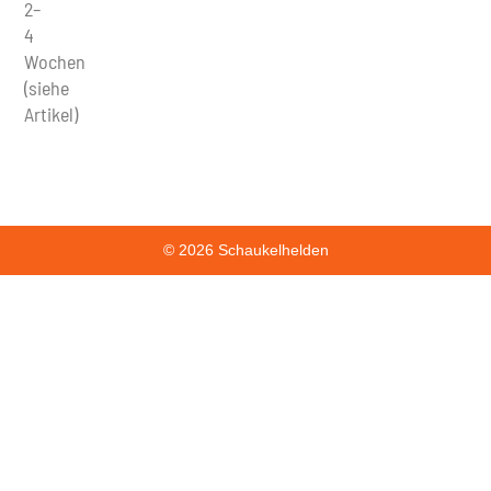
2–
4
Wochen
(siehe
Artikel)
© 2026 Schaukelhelden