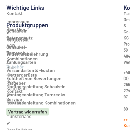
Wichtige Links
Ko
Kontakt
Man
Gm
Impressum
Produktgruppen
&
Über Uns
Schaukeln
Co.
✔
Datenschutz
KG
Turnrecks
Hergestellt
Pro
AGB
in
Schaukel-
38
Turnreck-
Deutschland
Widerrufsbelehrung
484
Kombinationen
✔
Zahlungsarten
Wet
Zubehör
Holz
Versandarten & -kosten
+49
aus
Klettergerüste
Echtheit von Bewertungen
(0)
dem
Ratgeber
255
Montageanleitung Schaukeln
Sauerland
27
Kontakt
Montageanleitung Turnrecks
✔
97
Service
gefertigt
Montageanleitung Kombinationen
–
im
80
Vertrag widerrufen
Münsterland
>>
✔
Kon