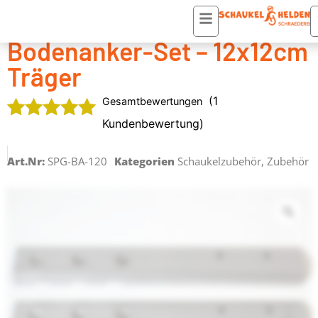
Startseite
/
Zubehör
/
Schaukelzubehör
/ Bodenanker-Set – 12x12cm Träger
Bodenanker-Set – 12x12cm
Träger
(
1
Gesamtbewertungen
Kundenbewertung)
Bewertet
1
mit
5.00
Art.Nr:
SPG-BA-120
Kategorien
Schaukelzubehör
,
Zubehör
von 5,
basierend
auf
Kundenbewertung