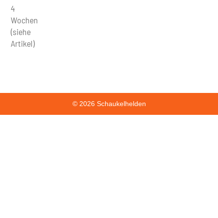
4
Wochen
(siehe
Artikel)
© 2026 Schaukelhelden