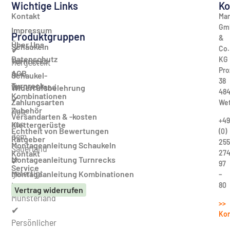
Wichtige Links
Ko
Kontakt
Man
Gm
Impressum
Produktgruppen
&
Über Uns
Schaukeln
Co.
✔
Datenschutz
KG
Turnrecks
Hergestellt
Pro
AGB
in
Schaukel-
38
Turnreck-
Deutschland
Widerrufsbelehrung
484
Kombinationen
✔
Zahlungsarten
Wet
Zubehör
Holz
Versandarten & -kosten
+49
aus
Klettergerüste
Echtheit von Bewertungen
(0)
dem
Ratgeber
255
Montageanleitung Schaukeln
Sauerland
27
Kontakt
Montageanleitung Turnrecks
✔
97
Service
gefertigt
Montageanleitung Kombinationen
–
im
80
Vertrag widerrufen
Münsterland
>>
✔
Kon
Persönlicher