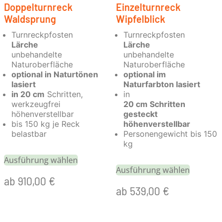
Doppelturnreck
Einzelturnreck
Waldsprung
Wipfelblick
Turnreckpfosten
Turnreckpfosten
Lärche
Lärche
unbehandelte
unbehandelte
Naturoberfläche
Naturoberfläche
optional in Naturtönen
optional im
lasiert
Naturfarbton lasiert
in 20 cm
Schritten,
in
werkzeugfrei
20 cm Schritten
höhenverstellbar
gesteckt
bis 150 kg je Reck
höhenverstellbar
belastbar
Personengewicht bis 150
kg
Ausführung wählen
Ausführung wählen
ab
910,00
€
ab
539,00
€