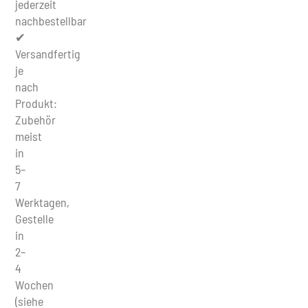
jederzeit
nachbestellbar
✔
Versandfertig
je
nach
Produkt:
Zubehör
meist
in
5–
7
Werktagen,
Gestelle
in
2–
4
Wochen
(siehe