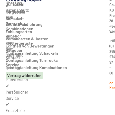
Über Uns
Schaukeln
Co.
✔
Datenschutz
KG
Turnrecks
Hergestellt
Pro
AGB
in
Schaukel-
38
Turnreck-
Deutschland
Widerrufsbelehrung
484
Kombinationen
✔
Zahlungsarten
Wet
Zubehör
Holz
Versandarten & -kosten
+49
aus
Klettergerüste
Echtheit von Bewertungen
(0)
dem
Ratgeber
255
Montageanleitung Schaukeln
Sauerland
27
Kontakt
Montageanleitung Turnrecks
✔
97
Service
gefertigt
Montageanleitung Kombinationen
–
im
80
Vertrag widerrufen
Münsterland
>>
✔
Kon
Persönlicher
Service
✔
Ersatzteile