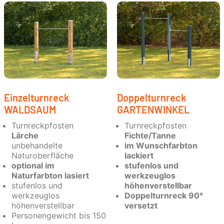
Einzelturnreck
Doppelturnreck
WALDSAUM
GARTENWINKEL
Turnreckpfosten
Turnreckpfosten
Lärche
Fichte/Tanne
unbehandelte
im Wunschfarbton
Naturoberfläche
lackiert
optional im
stufenlos und
Naturfarbton lasiert
werkzeuglos
stufenlos und
höhenverstellbar
werkzeuglos
Doppelturnreck 90°
höhenverstellbar
versetzt
Personengewicht bis 150