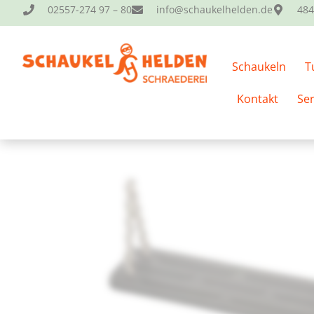
02557-274 97 – 80
info@schaukelhelden.de
484
Du erhälst einen ZUSATZRABATT VON 20% auf diesen Artike
Schaukeln
T
Startseite
/
Zubehör
/
Schaukelsitze
/ Gummi Sicherheits
Kontakt
Ser