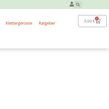
kel kaufst.
0
0,00
€
Klettergerüste
Ratgeber