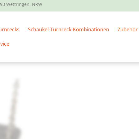
93 Wettringen, NRW
l, wenn du ihn HEUTE in einer Bestellung mit einer Schau
urnrecks
Schaukel-Turnreck-Kombinationen
Zubehör
schaukelsitz JUMBO
vice