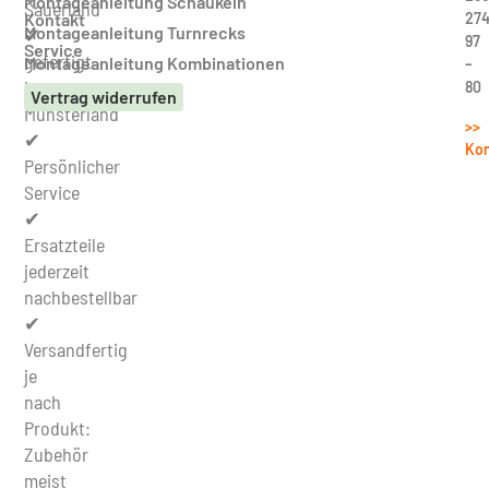
Montageanleitung Schaukeln
Sauerland
27
Kontakt
Montageanleitung Turnrecks
✔
97
Service
gefertigt
Montageanleitung Kombinationen
–
im
80
Vertrag widerrufen
Münsterland
>>
✔
Kon
Persönlicher
Service
✔
Ersatzteile
jederzeit
nachbestellbar
✔
Versandfertig
je
nach
Produkt:
Zubehör
meist