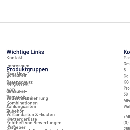
Wichtige Links
Ko
Kontakt
Man
Gm
Impressum
Produktgruppen
&
Über Uns
Schaukeln
Co.
✔
Datenschutz
KG
Turnrecks
Hergestellt
Pro
AGB
in
Schaukel-
38
Turnreck-
Deutschland
Widerrufsbelehrung
484
Kombinationen
✔
Zahlungsarten
Wet
Zubehör
Holz
Versandarten & -kosten
+49
aus
Klettergerüste
Echtheit von Bewertungen
(0)
dem
Ratgeber
255