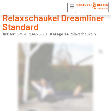
Startseite
/
Zubehör
/
Relaxschaukeln
/ Relaxschaukel Dreamliner Standard
Relaxschaukel Dreamliner
Standard
Art.Nr:
SPG-DREAM-L-SET
Kategorie
Relaxschaukeln