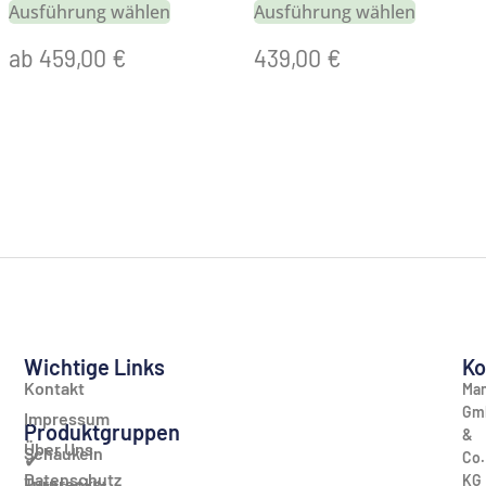
Ausführung wählen
Ausführung wählen
ab
459,00
€
439,00
€
Wichtige Links
Ko
Kontakt
Man
Gm
Impressum
Produktgruppen
&
Über Uns
Schaukeln
Co.
✔
Datenschutz
KG
Turnrecks