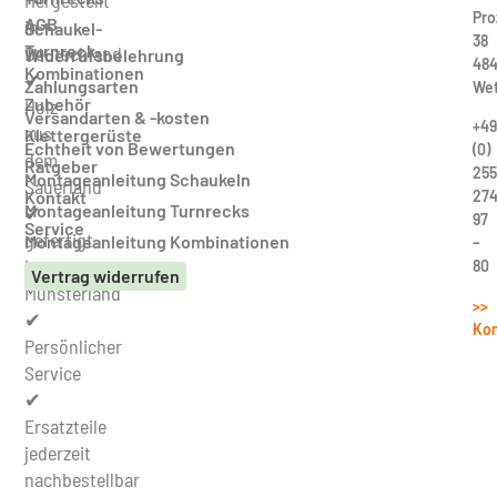
Hergestellt
Pro
AGB
in
Schaukel-
38
Turnreck-
Deutschland
Widerrufsbelehrung
484
Kombinationen
✔
Zahlungsarten
Wet
Zubehör
Holz
Versandarten & -kosten
+49
aus
Klettergerüste
Echtheit von Bewertungen
(0)
dem
Ratgeber
255
Montageanleitung Schaukeln
Sauerland
27
Kontakt
Montageanleitung Turnrecks
✔
97
Service
gefertigt
Montageanleitung Kombinationen
–
im
80
Vertrag widerrufen
Münsterland
>>
✔
Kon
Persönlicher
Service
✔
Ersatzteile
jederzeit
nachbestellbar