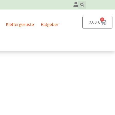
kel kaufst.
0
0,00
€
Klettergerüste
Ratgeber