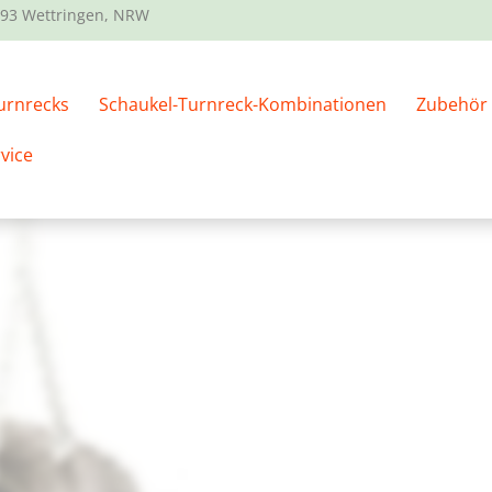
93 Wettringen, NRW
l, wenn du ihn HEUTE in einer Bestellung mit einer Schau
urnrecks
Schaukel-Turnreck-Kombinationen
Zubehör
anzer PKW-Neureifen mit Ketten
vice