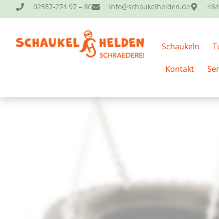
02557-274 97 – 80
info@schaukelhelden.de
484
Du erhälst einen ZUSATZRABATT VON 20% auf diesen Artike
Schaukeln
T
Startseite
/
Zubehör
/
Schaukelsitze
/ Schaukelreifen – g
Kontakt
Ser