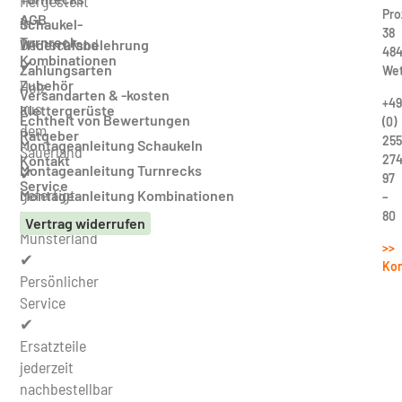
Hergestellt
Pro
AGB
in
Schaukel-
38
Turnreck-
Deutschland
Widerrufsbelehrung
484
Kombinationen
✔
Zahlungsarten
Wet
Zubehör
Holz
Versandarten & -kosten
+49
aus
Klettergerüste
Echtheit von Bewertungen
(0)
dem
Ratgeber
255
Montageanleitung Schaukeln
Sauerland
27
Kontakt
Montageanleitung Turnrecks
✔
97
Service
gefertigt
Montageanleitung Kombinationen
–
im
80
Vertrag widerrufen
Münsterland
>>
✔
Kon
Persönlicher
Service
✔
Ersatzteile
jederzeit
nachbestellbar