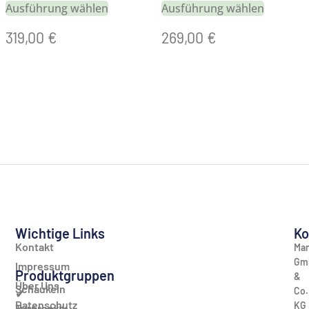
Ausführung wählen
Ausführung wählen
319,00
€
269,00
€
Wichtige Links
Ko
Kontakt
Man
Gm
Impressum
Produktgruppen
&
Über Uns
Schaukeln
Co.
✔
Datenschutz
KG
Turnrecks