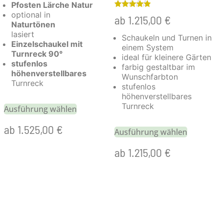
Pfosten Lärche Natur
Bewertet
optional in
ab
1.215,00
€
mit
Naturtönen
5.00
von 5
lasiert
Schaukeln und Turnen in
Einzelschaukel mit
einem System
Turnreck 90°
ideal für kleinere Gärten
stufenlos
farbig gestaltbar im
höhenverstellbares
Wunschfarbton
Turnreck
stufenlos
höhenverstellbares
Turnreck
Ausführung wählen
ab
1.525,00
€
Ausführung wählen
ab
1.215,00
€