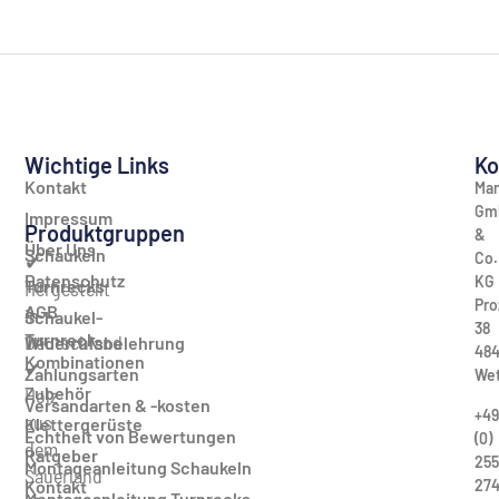
Wichtige Links
Ko
Kontakt
Man
Gm
Impressum
Produktgruppen
&
Über Uns
Schaukeln
Co.
✔
Datenschutz
KG
Turnrecks
Hergestellt
Pro
AGB
in
Schaukel-
38
Turnreck-
Deutschland
Widerrufsbelehrung
484
Kombinationen
✔
Zahlungsarten
Wet
Zubehör
Holz
Versandarten & -kosten
+49
aus
Klettergerüste
Echtheit von Bewertungen
(0)
dem
Ratgeber
255
Montageanleitung Schaukeln
Sauerland
27
Kontakt
Montageanleitung Turnrecks