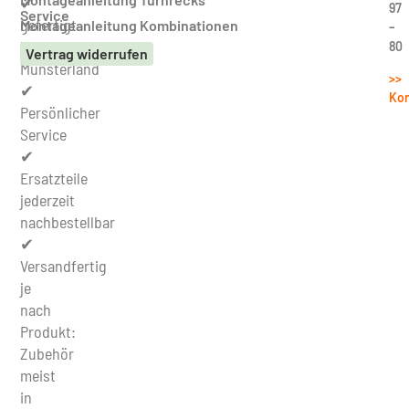
✔
97
Service
gefertigt
Montageanleitung Kombinationen
–
im
80
Vertrag widerrufen
Münsterland
>>
✔
Kon
Persönlicher
Service
✔
Ersatzteile
jederzeit
nachbestellbar
✔
Versandfertig
je
nach
Produkt:
Zubehör
meist
in