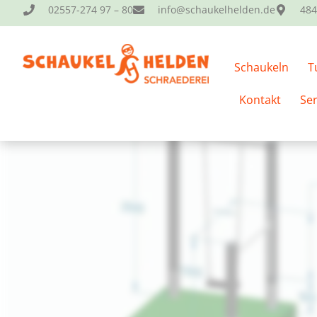
02557-274 97 – 80
info@schaukelhelden.de
484
Startseite
/
Schaukel-Turnreck-Kombinationen
/
Einzelsch
Schaukeln
T
Kontakt
Ser