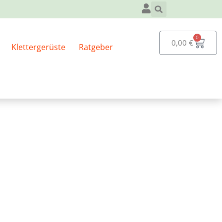
0
0,00
€
Klettergerüste
Ratgeber