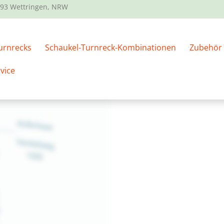
93 Wettringen, NRW
aukel mit Turnreck 90°
/ Einzelschaukel ECKPFAD
urnrecks
Schaukel-Turnreck-Kombinationen
Zubehör
vice