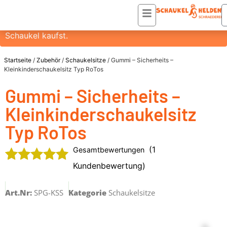
Du erhälst einen ZUSATZRABATT VON 20% auf diesen
Artikel, wenn du ihn HEUTE in einer Bestellung mit einer
Schaukel kaufst.
Startseite
/
Zubehör
/
Schaukelsitze
/ Gummi – Sicherheits –
Kleinkinderschaukelsitz Typ RoTos
Gummi – Sicherheits –
Kleinkinderschaukelsitz
Typ RoTos
(
1
Gesamtbewertungen
Kundenbewertung)
Bewertet
1
mit
5.00
Art.Nr:
SPG-KSS
Kategorie
Schaukelsitze
von 5,
basierend
auf