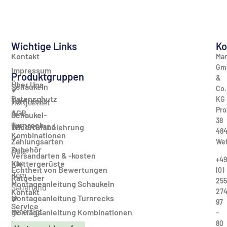
Wichtige Links
Ko
Kontakt
Man
Gm
Impressum
Produktgruppen
&
Über Uns
Schaukeln
Co.
✔
Datenschutz
KG
Turnrecks
Hergestellt
Pro
AGB
in
Schaukel-
38
Turnreck-
Deutschland
Widerrufsbelehrung
484
Kombinationen
✔
Zahlungsarten
Wet
Zubehör
Holz
Versandarten & -kosten
+49
aus
Klettergerüste
Echtheit von Bewertungen
(0)
dem
Ratgeber
255
Montageanleitung Schaukeln
Sauerland
27
Kontakt
Montageanleitung Turnrecks
✔
97
Service
gefertigt
Montageanleitung Kombinationen
–
im
80