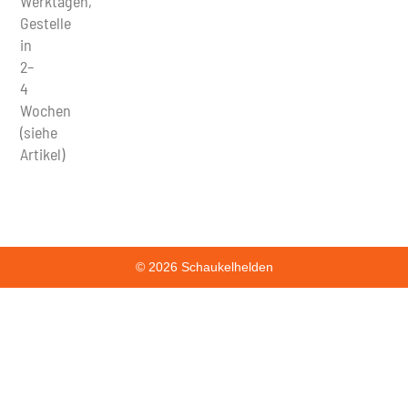
Werktagen,
Gestelle
in
2–
4
Wochen
(siehe
Artikel)
© 2026 Schaukelhelden