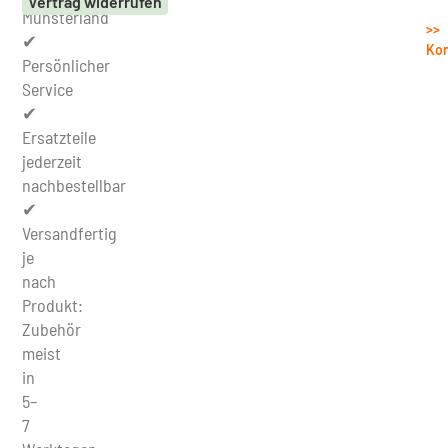
Vertrag widerrufen
Münsterland
>>
✔
Kon
Persönlicher
Service
✔
Ersatzteile
jederzeit
nachbestellbar
✔
Versandfertig
je
nach
Produkt:
Zubehör
meist
in
5–
7