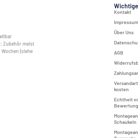
Wichtige
Kontakt
Impressu
Über Uns
ellbar
Datenschu
: Zubehör meist
–4 Wochen (siehe
AGB
Widerrufs
Zahlungsa
Versandart
kosten
Echtheit v
Bewertun
Montagean
Schaukeln
Montagean