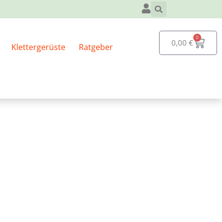
0
0,00
€
Klettergerüste
Ratgeber