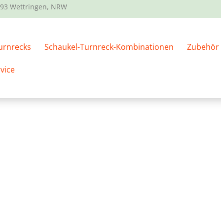
93 Wettringen, NRW
Spielplatzreifen“
tzreifen
urnrecks
Schaukel-Turnreck-Kombinationen
Zubehör
vice