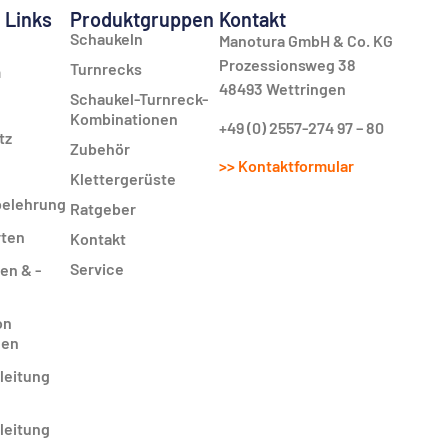
 Links
Produktgruppen
Kontakt
Schaukeln
Manotura GmbH & Co. KG
Prozessionsweg 38
Turnrecks
m
48493 Wettringen
Schaukel-Turnreck-
Kombinationen
+49 (0) 2557-274 97 – 80
tz
Zubehör
>> Kontaktformular
Klettergerüste
belehrung
Ratgeber
rten
Kontakt
Service
en & -
on
gen
leitung
leitung