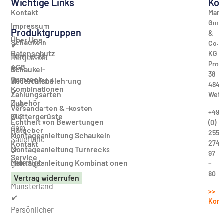
Wichtige Links
Ko
Kontakt
Man
Gm
Impressum
Produktgruppen
&
Über Uns
Schaukeln
Co.
✔
Datenschutz
KG
Turnrecks
Hergestellt
Pro
AGB
in
Schaukel-
38
Turnreck-
Deutschland
Widerrufsbelehrung
484
Kombinationen
✔
Zahlungsarten
Wet
Zubehör
Holz
Versandarten & -kosten
+49
aus
Klettergerüste
Echtheit von Bewertungen
(0)
dem
Ratgeber
255
Montageanleitung Schaukeln
Sauerland
27
Kontakt
Montageanleitung Turnrecks
✔
97
Service
gefertigt
Montageanleitung Kombinationen
–
im
80
Vertrag widerrufen
Münsterland
>>
✔
Kon
Persönlicher