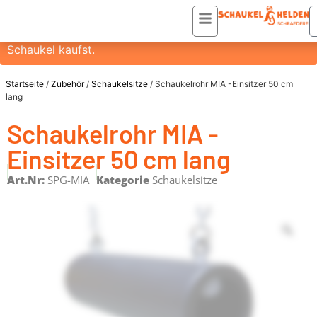
Du erhälst einen ZUSATZRABATT VON 20% auf diesen
Artikel, wenn du ihn HEUTE in einer Bestellung mit einer
Schaukel kaufst.
Startseite
/
Zubehör
/
Schaukelsitze
/ Schaukelrohr MIA -Einsitzer 50 cm
lang
Schaukelrohr MIA -
Einsitzer 50 cm lang
Art.Nr:
SPG-MIA
Kategorie
Schaukelsitze