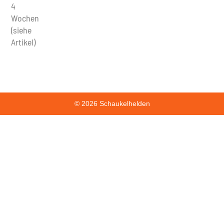
4
Wochen
(siehe
Artikel)
© 2026 Schaukelhelden